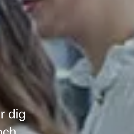
r dig
och