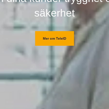
säkerhet
Mer om TeleID