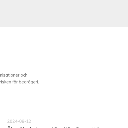
anisationer och
isken för bedrägeri.
2024-08-12